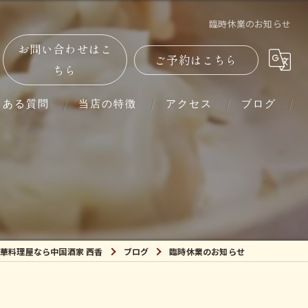
臨時休業のお知らせ
お問い合わせはこ
ご予約はこちら
ちら
くある質問
当店の特徴
アクセス
ブログ
単品
コース
ランチ
華料理屋なら中国酒家 西香
ブログ
臨時休業のお知らせ
ディナー
紹興酒