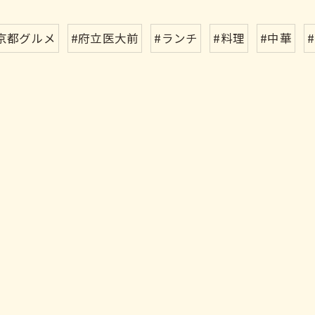
京都グルメ
#府立医大前
#ランチ
#料理
#中華