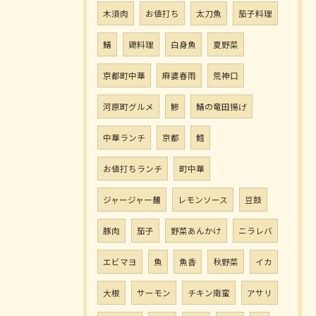
木須肉
お値打ち
太刀魚
茄子料理
鯖
鶏料理
白身魚
夏野菜
京都町中華
麻婆春雨
荒神口
河原町グルメ
鯵
鯖の竜田揚げ
中華ランチ
京都
鱈
お値打ちランチ
町中華
ジャージャー麺
レモンソース
豆鼓
豚肉
茄子
野菜あんかけ
ニラレバ
エビマヨ
魚
魚香
秋野菜
イカ
大根
サーモン
チキン南蛮
アサリ