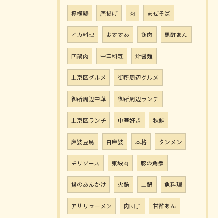
檸檬鶏
唐揚げ
肉
まぜそば
イカ料理
おすすめ
鶏肉
黒酢あん
回鍋肉
中華料理
炸醤麺
上京区グルメ
御所周辺グルメ
御所周辺中華
御所周辺ランチ
上京区ランチ
中華好き
秋鮭
麻婆豆腐
白麻婆
本格
タンメン
チリソース
東坡肉
豚の角煮
鰈のあんかけ
火鍋
土鍋
魚料理
アサリラーメン
肉団子
甘酢あん