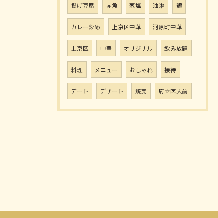
揚げ豆腐
赤魚
葱塩
油淋
鶏
カレー炒め
上京区中華
河原町中華
上京区
中華
オリジナル
飲み放題
料理
メニュー
おしゃれ
接待
デート
デザート
焼売
府立医大前