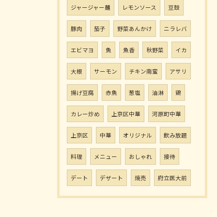
ジャージャー麺
レモンソース
豆鼓
豚肉
茄子
野菜あんかけ
ニラレバ
エビマヨ
魚
魚香
秋野菜
イカ
大根
サーモン
チキン南蛮
アサリ
揚げ豆腐
赤魚
葱塩
油淋
鶏
カレー炒め
上京区中華
河原町中華
上京区
中華
オリジナル
飲み放題
料理
メニュー
おしゃれ
接待
デート
デザート
焼売
府立医大前