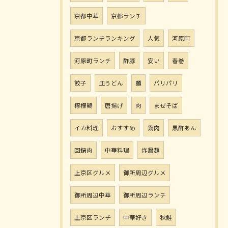
京都中華
京都ランチ
京都ランチランキング
人気
河原町
河原町ランチ
酢豚
安い
春巻
餃子
皿うどん
麺
パリパリ
檸檬鶏
唐揚げ
肉
まぜそば
イカ料理
おすすめ
鶏肉
黒酢あん
回鍋肉
中華料理
炸醤麺
上京区グルメ
御所周辺グルメ
御所周辺中華
御所周辺ランチ
上京区ランチ
中華好き
秋鮭