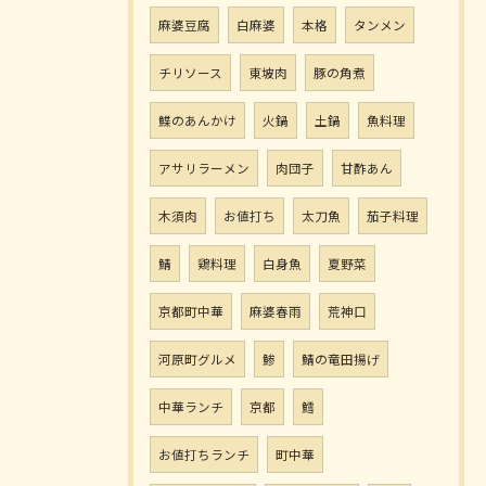
麻婆豆腐
白麻婆
本格
タンメン
チリソース
東坡肉
豚の角煮
鰈のあんかけ
火鍋
土鍋
魚料理
アサリラーメン
肉団子
甘酢あん
木須肉
お値打ち
太刀魚
茄子料理
鯖
鶏料理
白身魚
夏野菜
京都町中華
麻婆春雨
荒神口
河原町グルメ
鯵
鯖の竜田揚げ
中華ランチ
京都
鱈
お値打ちランチ
町中華