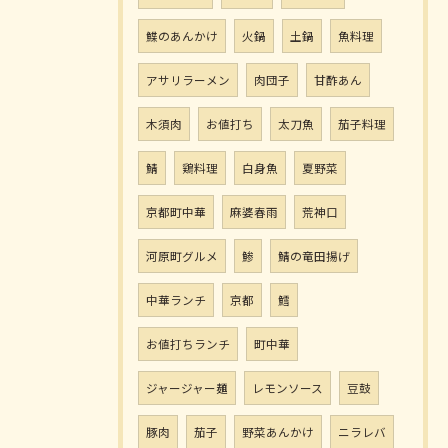
鰈のあんかけ
火鍋
土鍋
魚料理
アサリラーメン
肉団子
甘酢あん
木須肉
お値打ち
太刀魚
茄子料理
鯖
鶏料理
白身魚
夏野菜
京都町中華
麻婆春雨
荒神口
河原町グルメ
鯵
鯖の竜田揚げ
中華ランチ
京都
鱈
お値打ちランチ
町中華
ジャージャー麺
レモンソース
豆鼓
豚肉
茄子
野菜あんかけ
ニラレバ