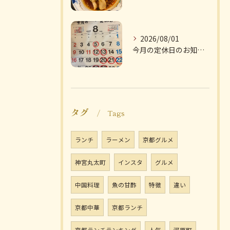
2026/08/01
今月の定休日のお知らせです
タグ
Tags
ランチ
ラーメン
京都グルメ
神宮丸太町
インスタ
グルメ
中国料理
魚の甘酢
特徴
違い
京都中華
京都ランチ