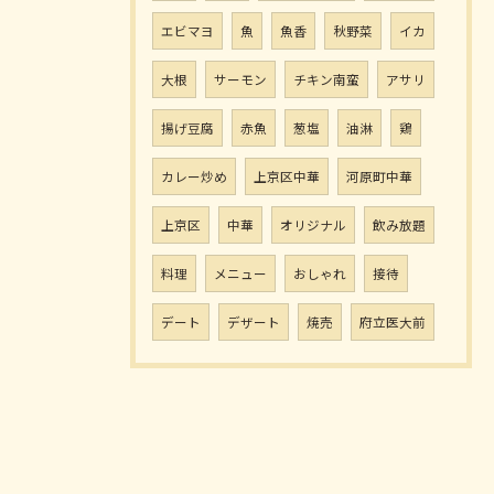
エビマヨ
魚
魚香
秋野菜
イカ
大根
サーモン
チキン南蛮
アサリ
揚げ豆腐
赤魚
葱塩
油淋
鶏
カレー炒め
上京区中華
河原町中華
上京区
中華
オリジナル
飲み放題
料理
メニュー
おしゃれ
接待
デート
デザート
焼売
府立医大前