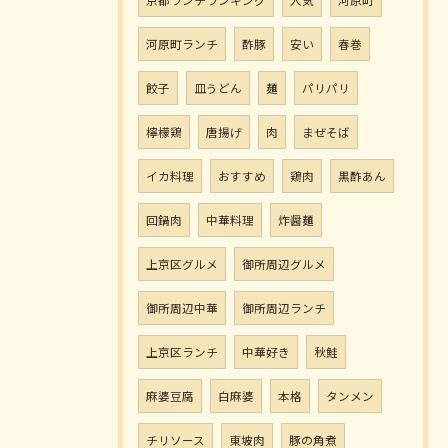
京都ランチランキング
人気
河原町
河原町ランチ
酢豚
安い
春巻
餃子
皿うどん
麺
パリパリ
檸檬鶏
唐揚げ
肉
まぜそば
イカ料理
おすすめ
鶏肉
黒酢あん
回鍋肉
中華料理
炸醤麺
上京区グルメ
御所周辺グルメ
御所周辺中華
御所周辺ランチ
上京区ランチ
中華好き
秋鮭
麻婆豆腐
白麻婆
本格
タンメン
チリソース
東坡肉
豚の角煮