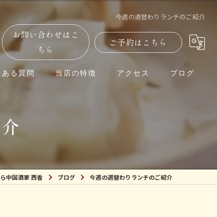
今週の週替わりランチのご紹介
お問い合わせはこ
ご予約はこちら
ちら
くある質問
当店の特徴
アクセス
ブログ
単品
紹介
コース
ランチ
ら中国酒家 西香
ブログ
今週の週替わりランチのご紹介
ディナー
紹興酒