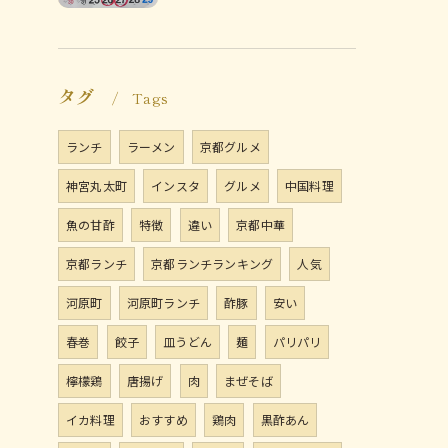
タグ
Tags
ランチ
ラーメン
京都グルメ
神宮丸太町
インスタ
グルメ
中国料理
魚の甘酢
特徴
違い
京都中華
京都ランチ
京都ランチランキング
人気
河原町
河原町ランチ
酢豚
安い
春巻
餃子
皿うどん
麺
パリパリ
檸檬鶏
唐揚げ
肉
まぜそば
イカ料理
おすすめ
鶏肉
黒酢あん