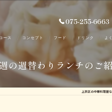
075-255-6663
コース
コンセプト
フード
ドリンク
よ
週の週替わりランチのご
上京区の中華料理屋な