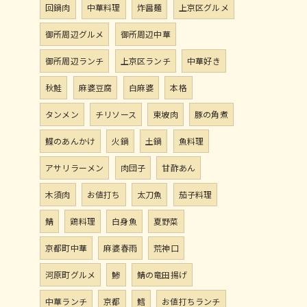
回鍋肉
中華料理
炸醤麺
上京区グルメ
御所周辺グルメ
御所周辺中華
御所周辺ランチ
上京区ランチ
中華好き
秋鮭
麻婆豆腐
白麻婆
本格
タンメン
チリソース
東坡肉
豚の角煮
鰈のあんかけ
火鍋
土鍋
魚料理
アサリラーメン
肉団子
甘酢あん
木須肉
お値打ち
太刀魚
茄子料理
鯖
鶏料理
白身魚
夏野菜
京都町中華
麻婆春雨
荒神口
河原町グルメ
鯵
鯖の竜田揚げ
中華ランチ
京都
鱈
お値打ちランチ