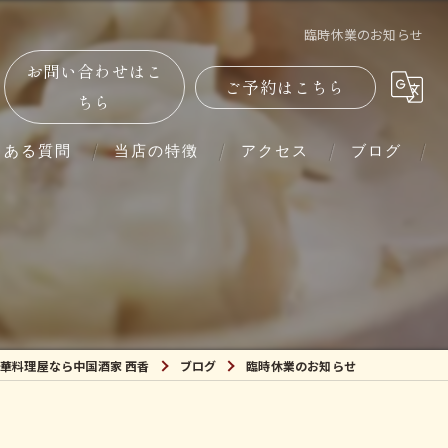
臨時休業のお知らせ
お問い合わせはこ
ご予約はこちら
ちら
くある質問
当店の特徴
アクセス
ブログ
単品
コース
ランチ
華料理屋なら中国酒家 西香
ブログ
臨時休業のお知らせ
ディナー
紹興酒