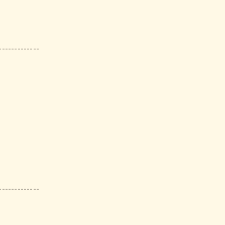
-------------
-------------