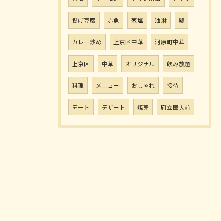
揚げ豆腐
赤魚
葱塩
油淋
鶏
カレー炒め
上京区中華
河原町中華
上京区
中華
オリジナル
飲み放題
料理
メニュー
おしゃれ
接待
デート
デザート
焼売
府立医大前