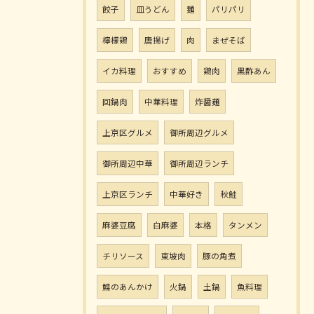
餃子
皿うどん
麺
パリパリ
檸檬鶏
唐揚げ
肉
まぜそば
イカ料理
おすすめ
鶏肉
黒酢あん
回鍋肉
中華料理
炸醤麺
上京区グルメ
御所周辺グルメ
御所周辺中華
御所周辺ランチ
上京区ランチ
中華好き
秋鮭
麻婆豆腐
白麻婆
本格
タンメン
チリソース
東坡肉
豚の角煮
鰈のあんかけ
火鍋
土鍋
魚料理