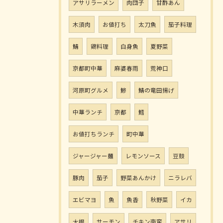
アサリラーメン
肉団子
甘酢あん
木須肉
お値打ち
太刀魚
茄子料理
鯖
鶏料理
白身魚
夏野菜
京都町中華
麻婆春雨
荒神口
河原町グルメ
鯵
鯖の竜田揚げ
中華ランチ
京都
鱈
お値打ちランチ
町中華
ジャージャー麺
レモンソース
豆鼓
豚肉
茄子
野菜あんかけ
ニラレバ
エビマヨ
魚
魚香
秋野菜
イカ
大根
サーモン
チキン南蛮
アサリ