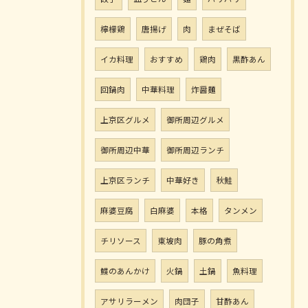
檸檬鶏
唐揚げ
肉
まぜそば
イカ料理
おすすめ
鶏肉
黒酢あん
回鍋肉
中華料理
炸醤麺
上京区グルメ
御所周辺グルメ
御所周辺中華
御所周辺ランチ
上京区ランチ
中華好き
秋鮭
麻婆豆腐
白麻婆
本格
タンメン
チリソース
東坡肉
豚の角煮
鰈のあんかけ
火鍋
土鍋
魚料理
アサリラーメン
肉団子
甘酢あん