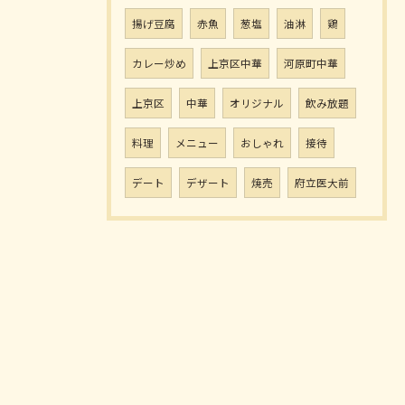
揚げ豆腐
赤魚
葱塩
油淋
鶏
カレー炒め
上京区中華
河原町中華
上京区
中華
オリジナル
飲み放題
料理
メニュー
おしゃれ
接待
デート
デザート
焼売
府立医大前