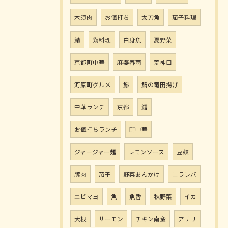
木須肉
お値打ち
太刀魚
茄子料理
鯖
鶏料理
白身魚
夏野菜
京都町中華
麻婆春雨
荒神口
河原町グルメ
鯵
鯖の竜田揚げ
中華ランチ
京都
鱈
お値打ちランチ
町中華
ジャージャー麺
レモンソース
豆鼓
豚肉
茄子
野菜あんかけ
ニラレバ
エビマヨ
魚
魚香
秋野菜
イカ
大根
サーモン
チキン南蛮
アサリ