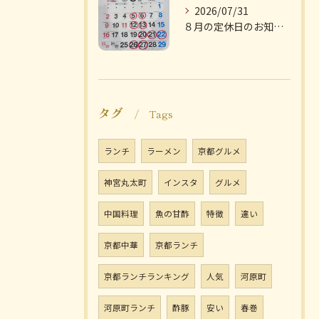
2026/07/31
８月の定休日のお知らせです
タグ
Tags
ランチ
ラーメン
京都グルメ
神宮丸太町
インスタ
グルメ
中国料理
魚の甘酢
特徴
違い
京都中華
京都ランチ
京都ランチランキング
人気
河原町
河原町ランチ
酢豚
安い
春巻