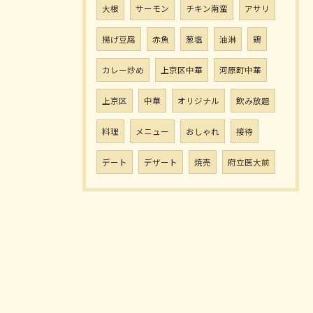
大根
サーモン
チキン南蛮
アサリ
揚げ豆腐
赤魚
葱塩
油淋
鶏
カレー炒め
上京区中華
河原町中華
上京区
中華
オリジナル
飲み放題
料理
メニュー
おしゃれ
接待
デート
デザート
焼売
府立医大前