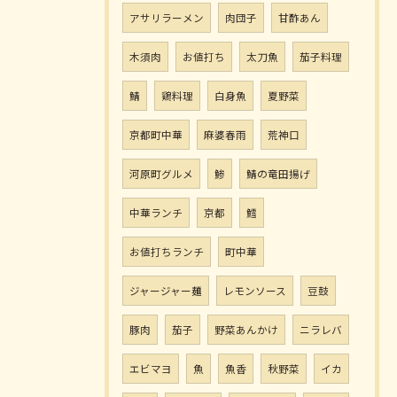
アサリラーメン
肉団子
甘酢あん
木須肉
お値打ち
太刀魚
茄子料理
鯖
鶏料理
白身魚
夏野菜
京都町中華
麻婆春雨
荒神口
河原町グルメ
鯵
鯖の竜田揚げ
中華ランチ
京都
鱈
お値打ちランチ
町中華
ジャージャー麺
レモンソース
豆鼓
豚肉
茄子
野菜あんかけ
ニラレバ
エビマヨ
魚
魚香
秋野菜
イカ