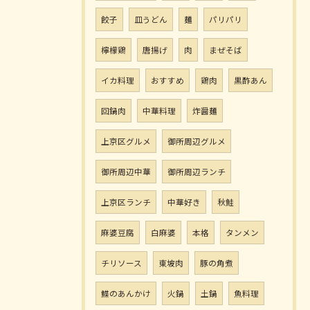
餃子
皿うどん
麺
パリパリ
檸檬鶏
唐揚げ
肉
まぜそば
イカ料理
おすすめ
鶏肉
黒酢あん
回鍋肉
中華料理
炸醤麺
上京区グルメ
御所周辺グルメ
御所周辺中華
御所周辺ランチ
上京区ランチ
中華好き
秋鮭
麻婆豆腐
白麻婆
本格
タンメン
チリソース
東坡肉
豚の角煮
鰈のあんかけ
火鍋
土鍋
魚料理