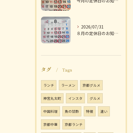
今月の定休日のお知らせです
2026/07/31
８月の定休日のお知らせです
タグ
Tags
ランチ
ラーメン
京都グルメ
神宮丸太町
インスタ
グルメ
中国料理
魚の甘酢
特徴
違い
京都中華
京都ランチ