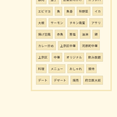
エビマヨ
魚
魚香
秋野菜
イカ
大根
サーモン
チキン南蛮
アサリ
揚げ豆腐
赤魚
葱塩
油淋
鶏
カレー炒め
上京区中華
河原町中華
上京区
中華
オリジナル
飲み放題
料理
メニュー
おしゃれ
接待
デート
デザート
焼売
府立医大前