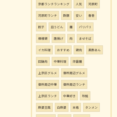
京都ランチランキング
人気
河原町
河原町ランチ
酢豚
安い
春巻
餃子
皿うどん
麺
パリパリ
檸檬鶏
唐揚げ
肉
まぜそば
イカ料理
おすすめ
鶏肉
黒酢あん
回鍋肉
中華料理
炸醤麺
上京区グルメ
御所周辺グルメ
御所周辺中華
御所周辺ランチ
上京区ランチ
中華好き
秋鮭
麻婆豆腐
白麻婆
本格
タンメン