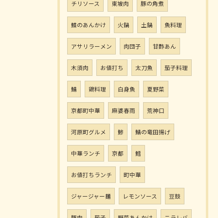
チリソース
東坡肉
豚の角煮
鰈のあんかけ
火鍋
土鍋
魚料理
アサリラーメン
肉団子
甘酢あん
木須肉
お値打ち
太刀魚
茄子料理
鯖
鶏料理
白身魚
夏野菜
京都町中華
麻婆春雨
荒神口
河原町グルメ
鯵
鯖の竜田揚げ
中華ランチ
京都
鱈
お値打ちランチ
町中華
ジャージャー麺
レモンソース
豆鼓
豚肉
茄子
野菜あんかけ
ニラレバ