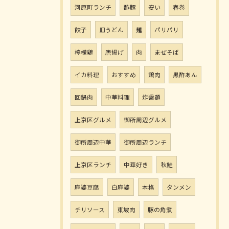
河原町ランチ
酢豚
安い
春巻
餃子
皿うどん
麺
パリパリ
檸檬鶏
唐揚げ
肉
まぜそば
イカ料理
おすすめ
鶏肉
黒酢あん
回鍋肉
中華料理
炸醤麺
上京区グルメ
御所周辺グルメ
御所周辺中華
御所周辺ランチ
上京区ランチ
中華好き
秋鮭
麻婆豆腐
白麻婆
本格
タンメン
チリソース
東坡肉
豚の角煮