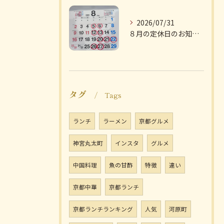
2026/07/31
８月の定休日のお知らせです
タグ
Tags
ランチ
ラーメン
京都グルメ
神宮丸太町
インスタ
グルメ
中国料理
魚の甘酢
特徴
違い
京都中華
京都ランチ
京都ランチランキング
人気
河原町