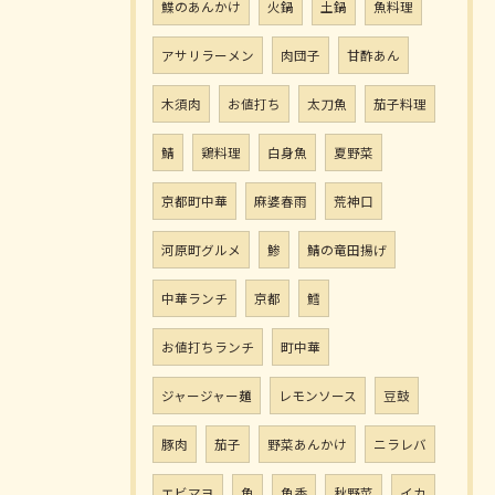
鰈のあんかけ
火鍋
土鍋
魚料理
アサリラーメン
肉団子
甘酢あん
木須肉
お値打ち
太刀魚
茄子料理
鯖
鶏料理
白身魚
夏野菜
京都町中華
麻婆春雨
荒神口
河原町グルメ
鯵
鯖の竜田揚げ
中華ランチ
京都
鱈
お値打ちランチ
町中華
ジャージャー麺
レモンソース
豆鼓
豚肉
茄子
野菜あんかけ
ニラレバ
エビマヨ
魚
魚香
秋野菜
イカ