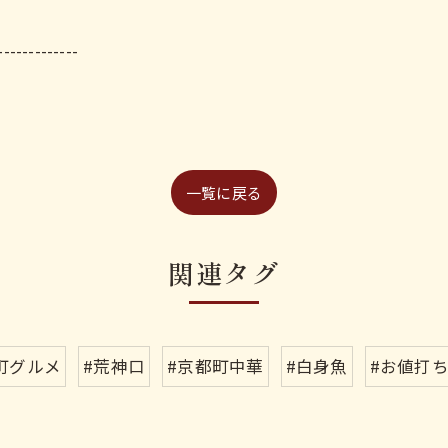
-------------
一覧に戻る
関連タグ
町グルメ
#荒神口
#京都町中華
#白身魚
#お値打