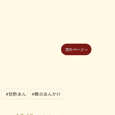
次のページ >
ち
#甘酢あん
#鰈のあんかけ