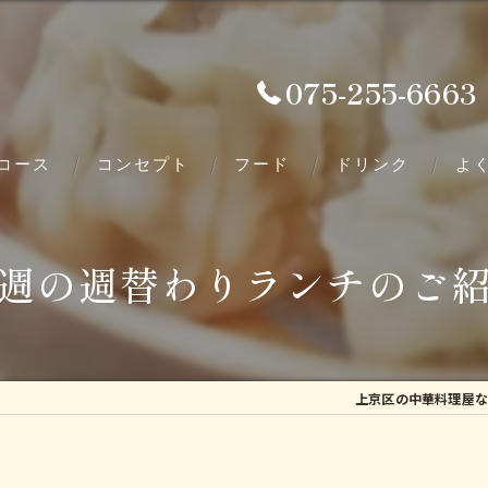
075-255-6663
コース
コンセプト
フード
ドリンク
よ
週の週替わりランチのご
上京区の中華料理屋な