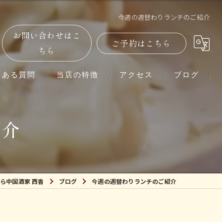
今週の週替わりランチのご紹介
お問い合わせはこ
ご予約はこちら
ちら
くある質問
当店の特徴
アクセス
ブログ
単品
紹介
コース
ランチ
ら中国酒家 西香
ブログ
今週の週替わりランチのご紹介
ディナー
紹興酒