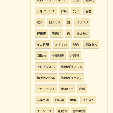
京都ランチランキング
人気
河原町
河原町ランチ
酢豚
安い
春巻
餃子
皿うどん
麺
パリパリ
檸檬鶏
唐揚げ
肉
まぜそば
イカ料理
おすすめ
鶏肉
黒酢あん
回鍋肉
中華料理
炸醤麺
上京区グルメ
御所周辺グルメ
御所周辺中華
御所周辺ランチ
上京区ランチ
中華好き
秋鮭
麻婆豆腐
白麻婆
本格
タンメン
チリソース
東坡肉
豚の角煮