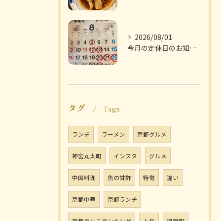
2026/08/01
今月の定休日のお知らせです
タグ
Tags
ランチ
ラーメン
京都グルメ
神宮丸太町
インスタ
グルメ
中国料理
魚の甘酢
特徴
違い
京都中華
京都ランチ