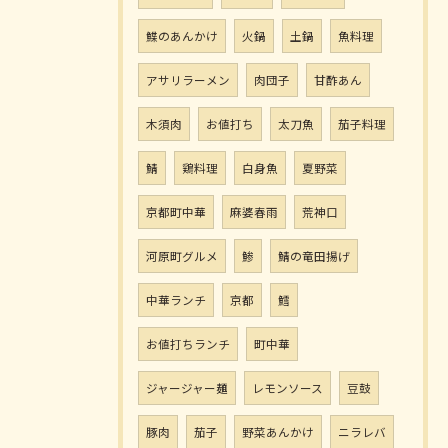
鰈のあんかけ
火鍋
土鍋
魚料理
アサリラーメン
肉団子
甘酢あん
木須肉
お値打ち
太刀魚
茄子料理
鯖
鶏料理
白身魚
夏野菜
京都町中華
麻婆春雨
荒神口
河原町グルメ
鯵
鯖の竜田揚げ
中華ランチ
京都
鱈
お値打ちランチ
町中華
ジャージャー麺
レモンソース
豆鼓
豚肉
茄子
野菜あんかけ
ニラレバ