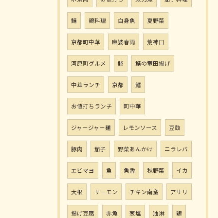
鯖
鶏料理
白身魚
夏野菜
京都町中華
麻婆春雨
荒神口
河原町グルメ
鯵
鯖の竜田揚げ
中華ランチ
京都
鱈
お値打ちランチ
町中華
ジャージャー麺
レモンソース
豆鼓
豚肉
茄子
野菜あんかけ
ニラレバ
エビマヨ
魚
魚香
秋野菜
イカ
大根
サーモン
チキン南蛮
アサリ
揚げ豆腐
赤魚
葱塩
油淋
鶏