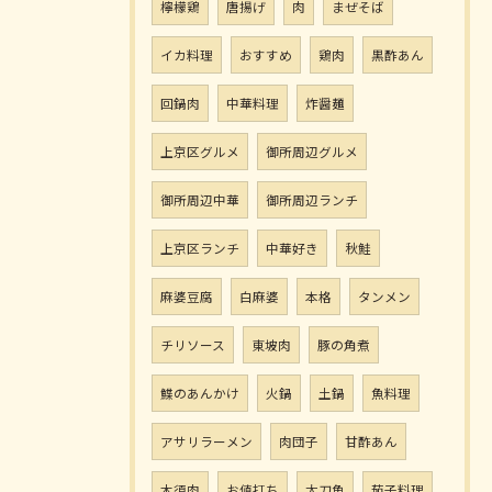
檸檬鶏
唐揚げ
肉
まぜそば
イカ料理
おすすめ
鶏肉
黒酢あん
回鍋肉
中華料理
炸醤麺
上京区グルメ
御所周辺グルメ
御所周辺中華
御所周辺ランチ
上京区ランチ
中華好き
秋鮭
麻婆豆腐
白麻婆
本格
タンメン
チリソース
東坡肉
豚の角煮
鰈のあんかけ
火鍋
土鍋
魚料理
アサリラーメン
肉団子
甘酢あん
木須肉
お値打ち
太刀魚
茄子料理