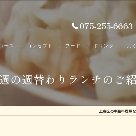
075-255-6663
コース
コンセプト
フード
ドリンク
よ
週の週替わりランチのご
上京区の中華料理屋な