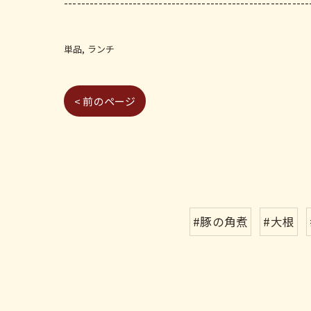
---------------------------------------------------------
単品
ランチ
< 前のページ
#豚の角煮
#大根