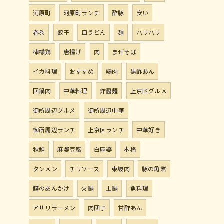
河原町
河原町ランチ
酢豚
安い
春巻
餃子
皿うどん
麺
パリパリ
檸檬鶏
唐揚げ
肉
まぜそば
イカ料理
おすすめ
鶏肉
黒酢あん
回鍋肉
中華料理
炸醤麺
上京区グルメ
御所周辺グルメ
御所周辺中華
御所周辺ランチ
上京区ランチ
中華好き
秋鮭
麻婆豆腐
白麻婆
本格
タンメン
チリソース
東坡肉
豚の角煮
鰈のあんかけ
火鍋
土鍋
魚料理
アサリラーメン
肉団子
甘酢あん