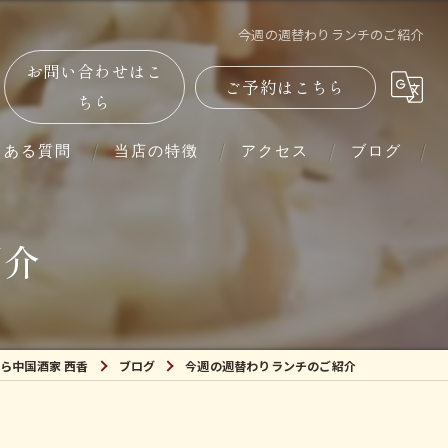
今週の週替わりランチのご紹介
お問い合わせはこ
ご予約はこちら
ちら
くある質問
当店の特徴
アクセス
ブログ
単品
紹介
コース
ランチ
ら中国酒家 西香
ブログ
今週の週替わりランチのご紹介
ディナー
紹興酒