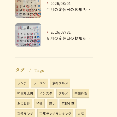
2026/08/01
今月の定休日のお知らせです
2026/07/31
８月の定休日のお知らせです
タグ
Tags
ランチ
ラーメン
京都グルメ
神宮丸太町
インスタ
グルメ
中国料理
魚の甘酢
特徴
違い
京都中華
京都ランチ
京都ランチランキング
人気