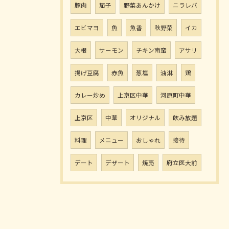
豚肉
茄子
野菜あんかけ
ニラレバ
エビマヨ
魚
魚香
秋野菜
イカ
大根
サーモン
チキン南蛮
アサリ
揚げ豆腐
赤魚
葱塩
油淋
鶏
カレー炒め
上京区中華
河原町中華
上京区
中華
オリジナル
飲み放題
料理
メニュー
おしゃれ
接待
デート
デザート
焼売
府立医大前