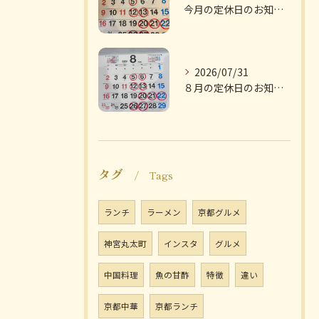
今月の定休日のお知らせです
2026/07/31
８月の定休日のお知らせです
タグ
Tags
ランチ
ラーメン
京都グルメ
神宮丸太町
インスタ
グルメ
中国料理
魚の甘酢
特徴
違い
京都中華
京都ランチ