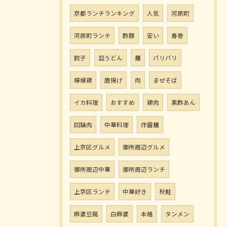
京都ランチランキング
人気
河原町
河原町ランチ
酢豚
安い
春巻
餃子
皿うどん
麺
パリパリ
檸檬鶏
唐揚げ
肉
まぜそば
イカ料理
おすすめ
鶏肉
黒酢あん
回鍋肉
中華料理
炸醤麺
上京区グルメ
御所周辺グルメ
御所周辺中華
御所周辺ランチ
上京区ランチ
中華好き
秋鮭
麻婆豆腐
白麻婆
本格
タンメン