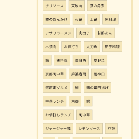
チリソース
東坡肉
豚の角煮
鰈のあんかけ
火鍋
土鍋
魚料理
アサリラーメン
肉団子
甘酢あん
木須肉
お値打ち
太刀魚
茄子料理
鯖
鶏料理
白身魚
夏野菜
京都町中華
麻婆春雨
荒神口
河原町グルメ
鯵
鯖の竜田揚げ
中華ランチ
京都
鱈
お値打ちランチ
町中華
ジャージャー麺
レモンソース
豆鼓