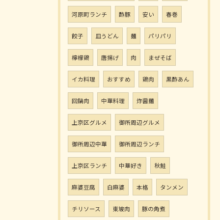
河原町ランチ
酢豚
安い
春巻
餃子
皿うどん
麺
パリパリ
檸檬鶏
唐揚げ
肉
まぜそば
イカ料理
おすすめ
鶏肉
黒酢あん
回鍋肉
中華料理
炸醤麺
上京区グルメ
御所周辺グルメ
御所周辺中華
御所周辺ランチ
上京区ランチ
中華好き
秋鮭
麻婆豆腐
白麻婆
本格
タンメン
チリソース
東坡肉
豚の角煮