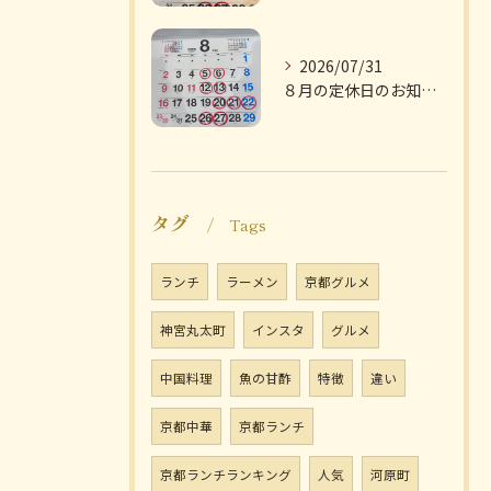
2026/07/31
８月の定休日のお知らせです
タグ
Tags
ランチ
ラーメン
京都グルメ
神宮丸太町
インスタ
グルメ
中国料理
魚の甘酢
特徴
違い
京都中華
京都ランチ
京都ランチランキング
人気
河原町