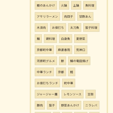
鰈のあんかけ
火鍋
土鍋
魚料理
アサリラーメン
肉団子
甘酢あん
木須肉
お値打ち
太刀魚
茄子料理
鯖
鶏料理
白身魚
夏野菜
京都町中華
麻婆春雨
荒神口
河原町グルメ
鯵
鯖の竜田揚げ
中華ランチ
京都
鱈
お値打ちランチ
町中華
ジャージャー麺
レモンソース
豆鼓
豚肉
茄子
野菜あんかけ
ニラレバ