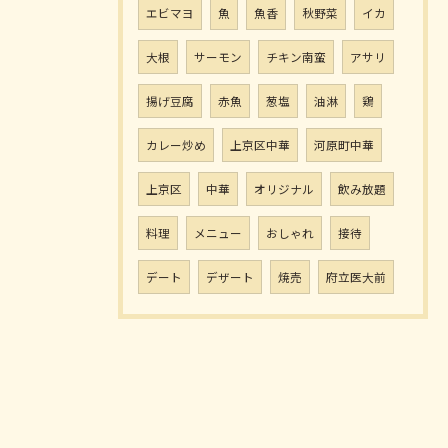
エビマヨ
魚
魚香
秋野菜
イカ
大根
サーモン
チキン南蛮
アサリ
揚げ豆腐
赤魚
葱塩
油淋
鶏
カレー炒め
上京区中華
河原町中華
上京区
中華
オリジナル
飲み放題
料理
メニュー
おしゃれ
接待
デート
デザート
焼売
府立医大前