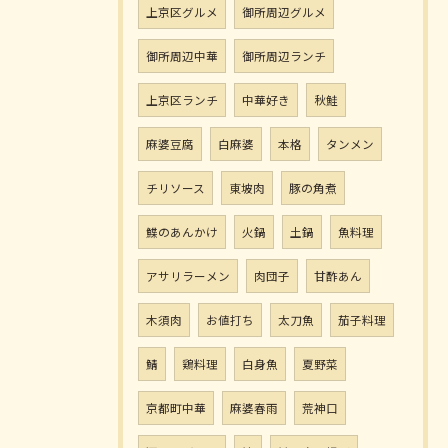
上京区グルメ
御所周辺グルメ
御所周辺中華
御所周辺ランチ
上京区ランチ
中華好き
秋鮭
麻婆豆腐
白麻婆
本格
タンメン
チリソース
東坡肉
豚の角煮
鰈のあんかけ
火鍋
土鍋
魚料理
アサリラーメン
肉団子
甘酢あん
木須肉
お値打ち
太刀魚
茄子料理
鯖
鶏料理
白身魚
夏野菜
京都町中華
麻婆春雨
荒神口