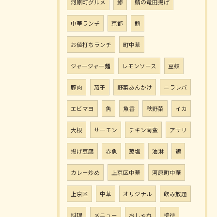
河原町グルメ
鯵
鯖の竜田揚げ
中華ランチ
京都
鱈
お値打ちランチ
町中華
ジャージャー麺
レモンソース
豆鼓
豚肉
茄子
野菜あんかけ
ニラレバ
エビマヨ
魚
魚香
秋野菜
イカ
大根
サーモン
チキン南蛮
アサリ
揚げ豆腐
赤魚
葱塩
油淋
鶏
カレー炒め
上京区中華
河原町中華
上京区
中華
オリジナル
飲み放題
料理
メニュー
おしゃれ
接待