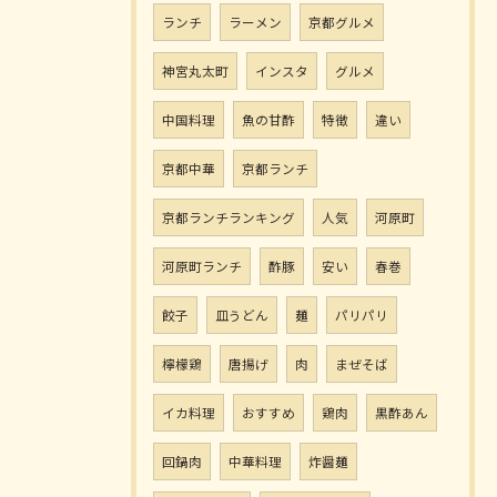
ランチ
ラーメン
京都グルメ
神宮丸太町
インスタ
グルメ
中国料理
魚の甘酢
特徴
違い
京都中華
京都ランチ
京都ランチランキング
人気
河原町
河原町ランチ
酢豚
安い
春巻
餃子
皿うどん
麺
パリパリ
檸檬鶏
唐揚げ
肉
まぜそば
イカ料理
おすすめ
鶏肉
黒酢あん
回鍋肉
中華料理
炸醤麺