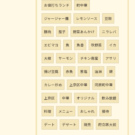
お値打ちランチ
町中華
ジャージャー麺
レモンソース
豆鼓
豚肉
茄子
野菜あんかけ
ニラレバ
エビマヨ
魚
魚香
秋野菜
イカ
大根
サーモン
チキン南蛮
アサリ
揚げ豆腐
赤魚
葱塩
油淋
鶏
カレー炒め
上京区中華
河原町中華
上京区
中華
オリジナル
飲み放題
料理
メニュー
おしゃれ
接待
デート
デザート
焼売
府立医大前