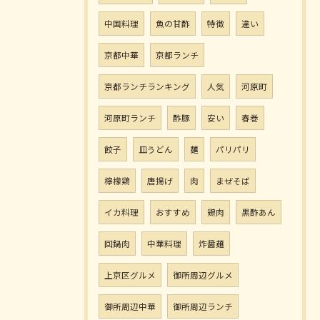
中国料理
魚の甘酢
特徴
違い
京都中華
京都ランチ
京都ランチランキング
人気
河原町
河原町ランチ
酢豚
安い
春巻
餃子
皿うどん
麺
パリパリ
檸檬鶏
唐揚げ
肉
まぜそば
イカ料理
おすすめ
鶏肉
黒酢あん
回鍋肉
中華料理
炸醤麺
上京区グルメ
御所周辺グルメ
御所周辺中華
御所周辺ランチ