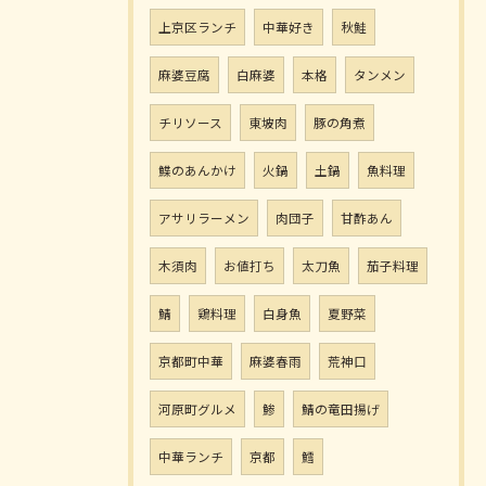
上京区ランチ
中華好き
秋鮭
麻婆豆腐
白麻婆
本格
タンメン
チリソース
東坡肉
豚の角煮
鰈のあんかけ
火鍋
土鍋
魚料理
アサリラーメン
肉団子
甘酢あん
木須肉
お値打ち
太刀魚
茄子料理
鯖
鶏料理
白身魚
夏野菜
京都町中華
麻婆春雨
荒神口
河原町グルメ
鯵
鯖の竜田揚げ
中華ランチ
京都
鱈