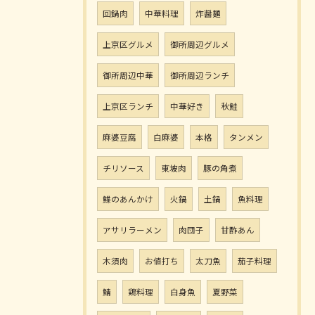
回鍋肉
中華料理
炸醤麺
上京区グルメ
御所周辺グルメ
御所周辺中華
御所周辺ランチ
上京区ランチ
中華好き
秋鮭
麻婆豆腐
白麻婆
本格
タンメン
チリソース
東坡肉
豚の角煮
鰈のあんかけ
火鍋
土鍋
魚料理
アサリラーメン
肉団子
甘酢あん
木須肉
お値打ち
太刀魚
茄子料理
鯖
鶏料理
白身魚
夏野菜