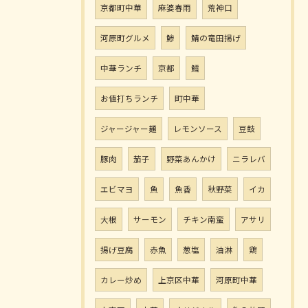
京都町中華
麻婆春雨
荒神口
河原町グルメ
鯵
鯖の竜田揚げ
中華ランチ
京都
鱈
お値打ちランチ
町中華
ジャージャー麺
レモンソース
豆鼓
豚肉
茄子
野菜あんかけ
ニラレバ
エビマヨ
魚
魚香
秋野菜
イカ
大根
サーモン
チキン南蛮
アサリ
揚げ豆腐
赤魚
葱塩
油淋
鶏
カレー炒め
上京区中華
河原町中華